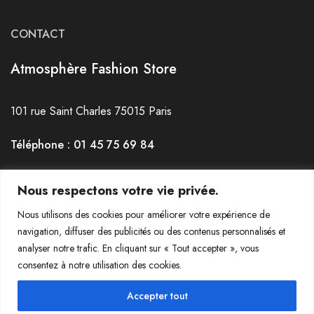
CONTACT
Atmosphère Fashion Store
101 rue Saint Charles 75015 Paris
Téléphone : 01 45 75 69 84
Horaires : du mardi au Samedi de 12h30 à 19h30
Nous respectons votre vie privée.
Nous utilisons des cookies pour améliorer votre expérience de
navigation, diffuser des publicités ou des contenus personnalisés et
analyser notre trafic. En cliquant sur « Tout accepter », vous
consentez à notre utilisation des cookies.
© 2022-2023 Atmosphère La Jeanerie - Tous droits réservés
Accepter tout