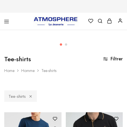
Atmosphère
Un
–
site
La
utilisant
Jeanerie
WordPress
Tee-shirts
Filtrer
Home
Homme
Tee-shirts
Tee-shirts