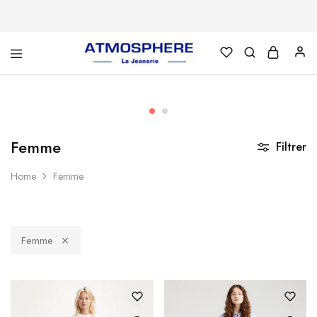
Atmosphère
Un
–
site
La
utilisant
Jeanerie
WordPress
Femme
Filtrer
Home
Femme
Femme