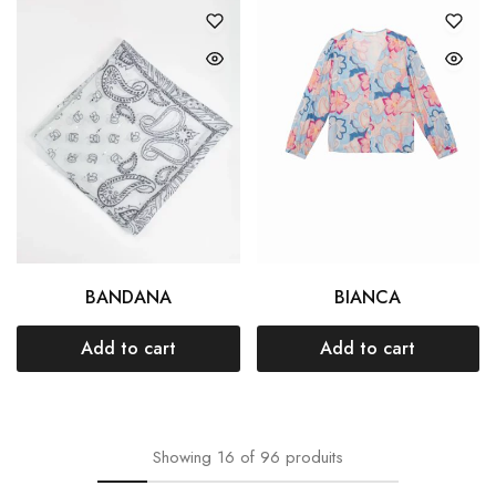
BANDANA
BIANCA
Add to cart
Add to cart
Showing
16
of
96
produits