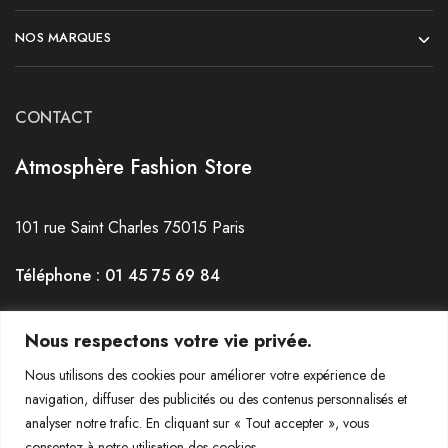
NOS MARQUES
CONTACT
Atmosphère Fashion Store
101 rue Saint Charles 75015 Paris
Téléphone : 01 45 75 69 84
Horaires : du mardi au Samedi de 12h30 à 19h30
Nous respectons votre vie privée.
Nous utilisons des cookies pour améliorer votre expérience de
navigation, diffuser des publicités ou des contenus personnalisés et
analyser notre trafic. En cliquant sur « Tout accepter », vous
consentez à notre utilisation des cookies.