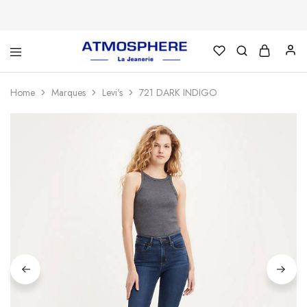
Atmosphère
Un
–
site
La
utilisant
Home
Marques
Levi's
721 DARK INDIGO
Jeanerie
WordPress