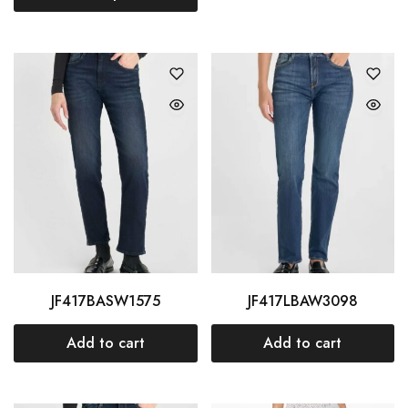
JF417BASW1575
JF417LBAW3098
Add to cart
Add to cart