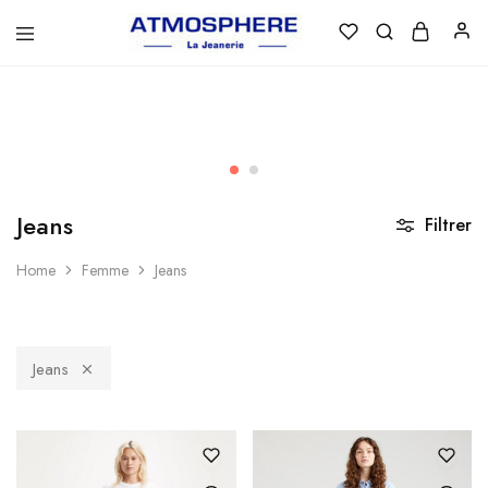
Atmosphère
Un
–
site
La
utilisant
Jeanerie
WordPress
Jeans
Filtrer
Home
Femme
Jeans
Jeans