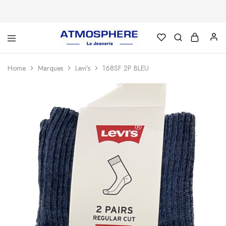
Atmosphère
Un
–
site
La
utilisant
Home
Marques
Levi's
168SF 2P BLEU
Jeanerie
WordPress