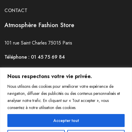
CONTACT
Atmosphère Fashion Store
101 rue Saint Charles 75015 Paris
Téléphone : 01 45 75 69 84
Horaires : du mardi au Samedi de 12h30 à 19h30
Nous respectons votre vie privée.
Nous utilisons des cookies pour améliorer votre expérience de
navigation, diffuser des publicités ou des contenus personnalisés et
analyser notre trafic. En cliquant sur « Tout accepter », vous
consentez à notre utilisation des cookies.
© 2022-2023 Atmosphère La Jeanerie - Tous droits réservés
Accepter tout