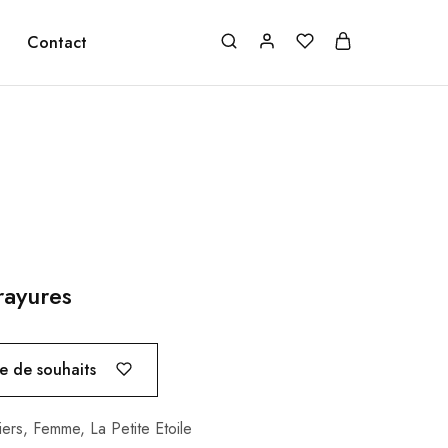
Contact
rayures
te de souhaits
iers
,
Femme
,
La Petite Etoile