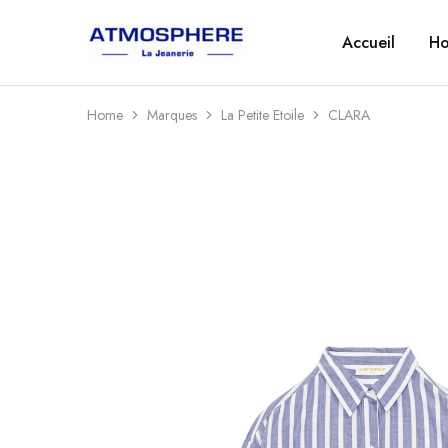
Accueil
H
Atmosphère
Un
–
site
La
utilisant
Jeanerie
WordPress
Home
Marques
La Petite Etoile
CLARA