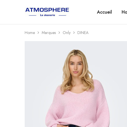
Accueil
H
Atmosphère
Un
–
site
La
utilisant
Jeanerie
WordPress
Home
Marques
Only
DINEA