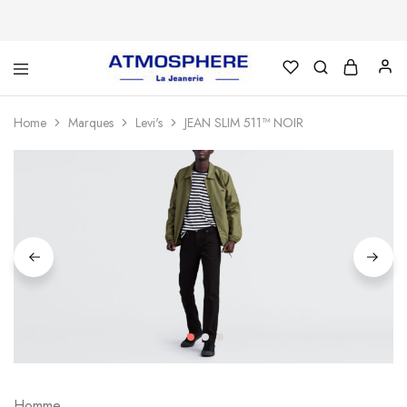
Atmosphère
Un
–
site
La
utilisant
Home
Marques
Levi's
JEAN SLIM 511™ NOIR
Jeanerie
WordPress
Homme