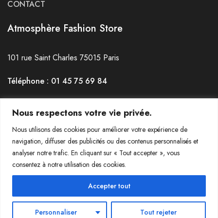
CONTACT
Atmosphère Fashion Store
101 rue Saint Charles 75015 Paris
Téléphone : 01 45 75 69 84
Horaires : du mardi au Samedi de 12h30 à 19h30
Nous respectons votre vie privée.
Nous utilisons des cookies pour améliorer votre expérience de
navigation, diffuser des publicités ou des contenus personnalisés et
analyser notre trafic. En cliquant sur « Tout accepter », vous
consentez à notre utilisation des cookies.
© 2022-2023 Atmosphère La Jeanerie - Tous droits réservés
Accepter tout
Personnaliser
Tout rejeter