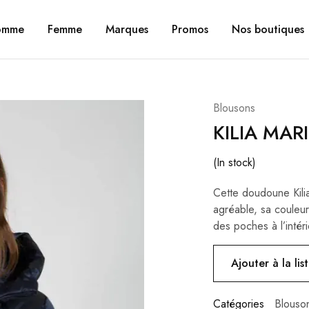
omme
Femme
Marques
Promos
Nos boutiques
Blousons
KILIA MAR
(In stock)
Cette doudoune Kilia
agréable, sa couleur
des poches à l’intér
Ajouter à la lis
Catégories
Blouso