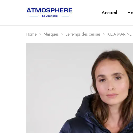
Accueil
H
Atmosphère
Un
–
site
La
utilisant
Jeanerie
WordPress
Home
Marques
Le temps des cerises
KILIA MARINE