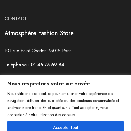
CONTACT
Atmosphère Fashion Store
101 rue Saint Charles 75015 Paris
Téléphone : 01 45 75 69 84
Horaires : du mardi au Samedi de 12h30 à 19h30
Nous respectons votre vie privée.
Nous utilisons des cookies pour améliorer votre expérience de
navigation, diffuser des publicités ou des contenus personnalisés et
analyser notre trafic. En cliquant sur « Tout accepter », vous
consentez à notre utilisation des cookies.
© 2022-2023 Atmosphère La Jeanerie - Tous droits réservés
Accepter tout