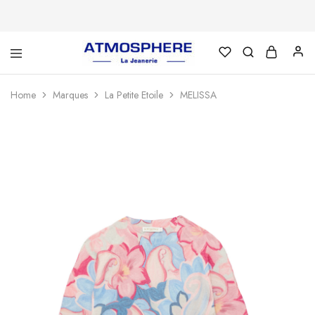
Atmosphère
Un
–
site
La
utilisant
Home
Marques
La Petite Etoile
MELISSA
Jeanerie
WordPress