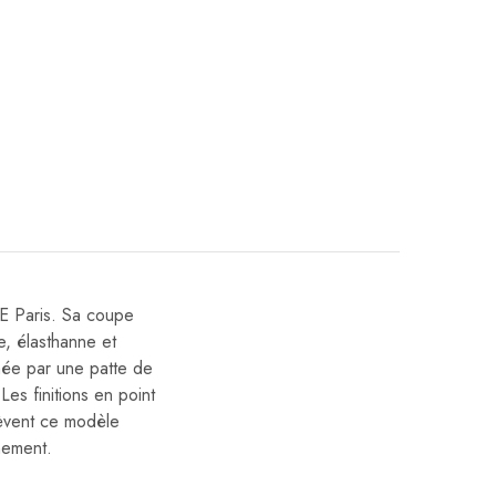
LE Paris. Sa coupe
e, élasthanne et
imée par une patte de
es finitions en point
hèvent ce modèle
nement.