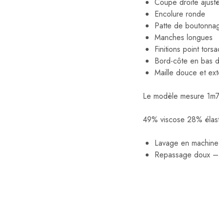
Coupe droite ajust
Encolure ronde
Patte de boutonnag
Manches longues
Finitions point tors
Bord-côte en bas 
Maille douce et ext
Le modèle mesure 1m75 
49% viscose 28% élas
Lavage en machine 
Repassage doux – 