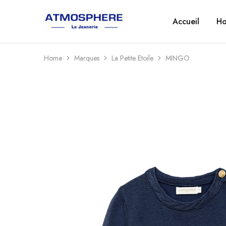
Accueil
H
Atmosphère
Un
–
site
La
utilisant
Jeanerie
WordPress
Home
Marques
La Petite Etoile
MINGO