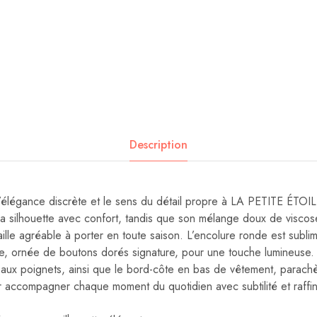
Description
l’élégance discrète et le sens du détail propre à LA PETITE ÉTOI
la silhouette avec confort, tandis que son mélange doux de viscos
ille agréable à porter en toute saison. L’encolure ronde est subl
e, ornée de boutons dorés signature, pour une touche lumineuse. L
t aux poignets, ainsi que le bord-côte en bas de vêtement, parac
 accompagner chaque moment du quotidien avec subtilité et raffi