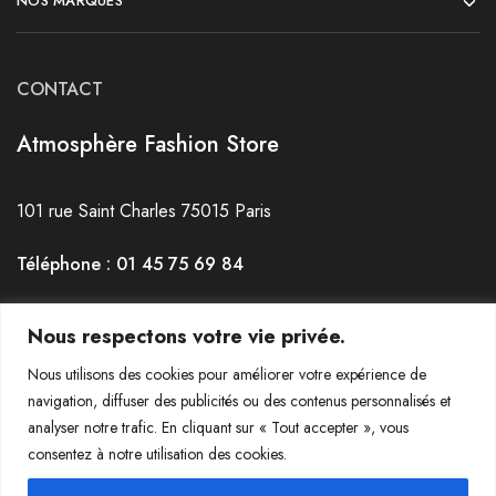
NOS MARQUES
CONTACT
Atmosphère Fashion Store
101 rue Saint Charles 75015 Paris
Téléphone : 01 45 75 69 84
Horaires : du mardi au Samedi de 12h30 à 19h30
Nous respectons votre vie privée.
Nous utilisons des cookies pour améliorer votre expérience de
navigation, diffuser des publicités ou des contenus personnalisés et
analyser notre trafic. En cliquant sur « Tout accepter », vous
consentez à notre utilisation des cookies.
© 2022-2023 Atmosphère La Jeanerie - Tous droits réservés