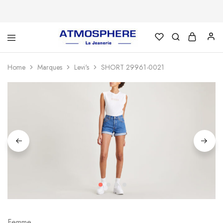
Atmosphère
Un
–
site
La
utilisant
Home
Marques
Levi's
SHORT 29961-0021
Jeanerie
WordPress
Femme