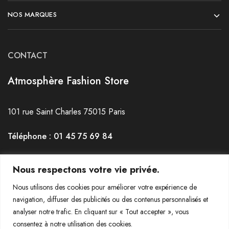
NOS MARQUES
CONTACT
Atmosphère Fashion Store
101 rue Saint Charles 75015 Paris
Téléphone : 01 45 75 69 84
Horaires : du mardi au Samedi de 12h30 à 19h30
Nous respectons votre vie privée.
Nous utilisons des cookies pour améliorer votre expérience de
navigation, diffuser des publicités ou des contenus personnalisés et
analyser notre trafic. En cliquant sur « Tout accepter », vous
consentez à notre utilisation des cookies.