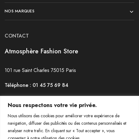
NOS MARQUES
CONTACT
Atmosphère Fashion Store
101 rue Saint Charles 75015 Paris
Téléphone : 01 45 75 69 84
Horaires : du mardi au Samedi de 12h30 à 19h30
Nous respectons votre vie privée.
Nous utilisons des cookies pour améliorer votre expérience de
navigation, diffuser des publicités ou des contenus personnalisés et
analyser notre trafic. En cliquant sur « Tout accepter », vous
consentez à notre utilisation des cookies.