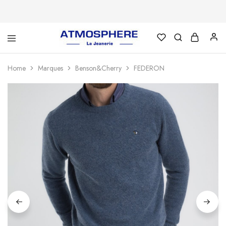
Atmosphère
Un
–
site
La
utilisant
Home
Marques
Benson&Cherry
FEDERON
Jeanerie
WordPress