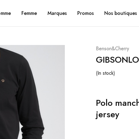
omme
Femme
Marques
Promos
Nos boutiques
Benson&Cherry
GIBSONL
(In stock)
Polo manch
jersey