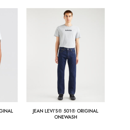
GINAL
JEAN LEVI’S® 501® ORIGINAL
VE
ONEWASH