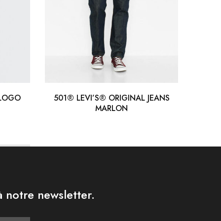
 LOGO
501® LEVI’S® ORIGINAL JEANS
T-S
MARLON
 notre newsletter.