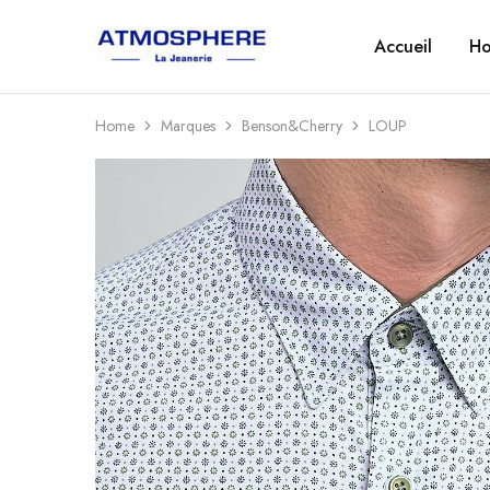
Accueil
H
Atmosphère
Un
–
site
La
utilisant
Jeanerie
WordPress
Home
Marques
Benson&Cherry
LOUP