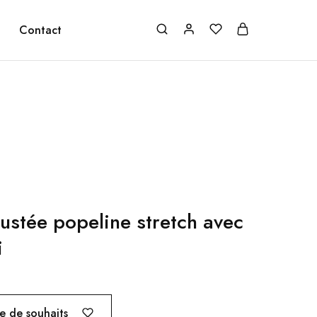
Contact
ustée popeline stretch avec
i
te de souhaits